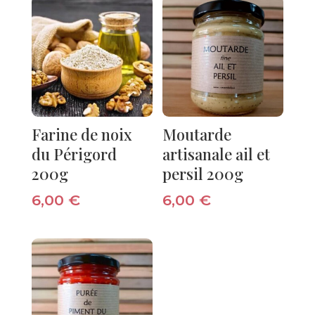
Farine de noix
Moutarde
du Périgord
artisanale ail et
200g
persil 200g
6,00
€
6,00
€