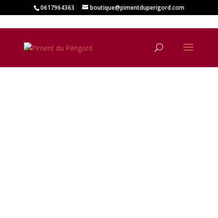
0617964363
boutique@pimentduperigord.com
Moutarde fine
tomate basilic
90g