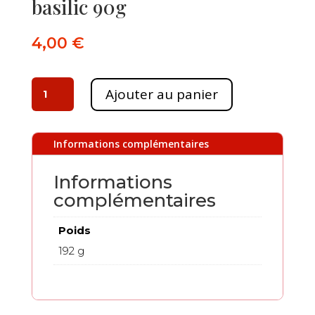
basilic 90g
4,00
€
quantité
Ajouter au panier
de
Moutarde
fine
Informations complémentaires
tomate
basilic
Informations
90g
complémentaires
Poids
192 g