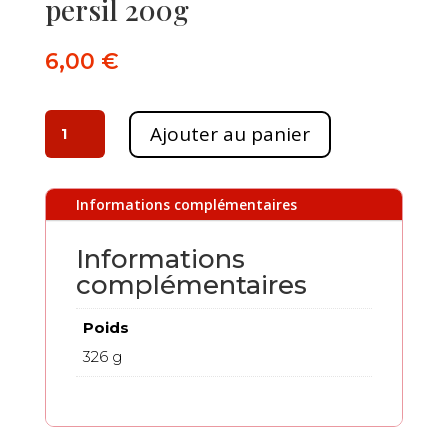
persil 200g
6,00
€
quantité
Ajouter au panier
de
Moutarde
artisanale
Informations complémentaires
ail
et
Informations
persil
complémentaires
200g
Poids
326 g