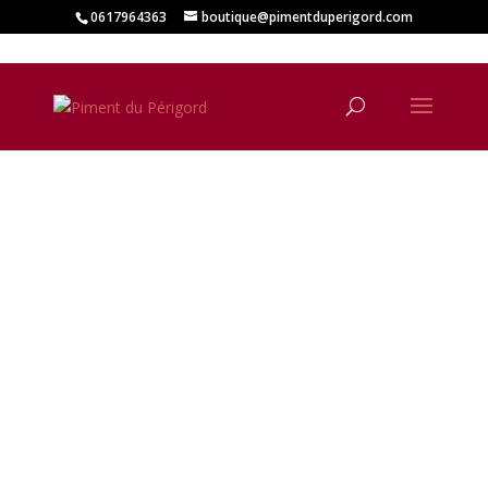
0617964363
boutique@pimentduperigord.com
Moutarde
artisanale ail et
persil 200g