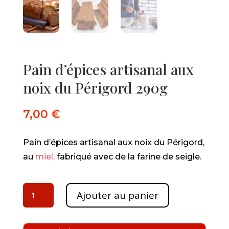
Pain d’épices artisanal aux
noix du Périgord 290g
7,00
€
Pain d’épices artisanal aux noix du Périgord,
au
miel,
fabriqué avec de la farine de seigle.
quantité
Ajouter au panier
de
Pain
d'épices