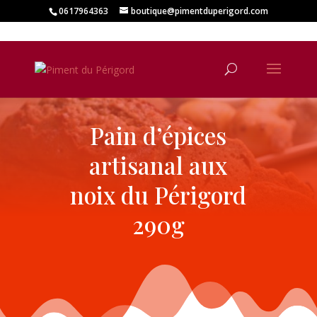
0617964363
boutique@pimentduperigord.com
Pain d’épices
artisanal aux
noix du Périgord
290g