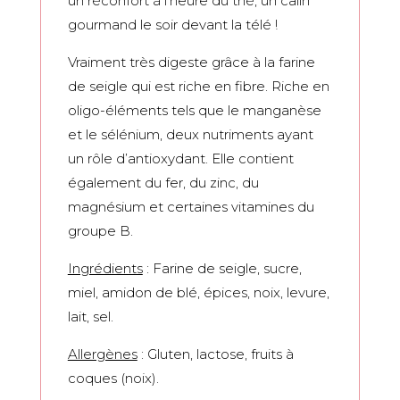
un réconfort à l’heure du thé, un câlin
gourmand le soir devant la télé !
Vraiment très digeste grâce à la farine
de seigle qui est riche en fibre. Riche en
oligo-éléments tels que le manganèse
et le sélénium, deux nutriments ayant
un rôle d’antioxydant. Elle contient
également du fer, du zinc, du
magnésium et certaines vitamines du
groupe B.
Ingrédients
: Farine de seigle, sucre,
miel, amidon de blé, épices, noix, levure,
lait, sel.
Allergènes
: Gluten, lactose, fruits à
coques (noix).