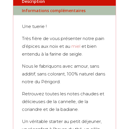
Description
artisanal
aux
Informations complémentaires
noix
du
Une tuerie !
Périgord
290g
Très fière de vous présenter notre pain
d’épices aux noix et au
miel
et bien
entendu à la farine de seigle.
Nous le fabriquons avec amour, sans
additif, sans colorant, 100% naturel dans
notre du Périgord.
Retrouvez toutes les notes chaudes et
délicieuses de la cannelle, de la
coriandre et de la badiane.
Un véritable starter au petit déjeuner,