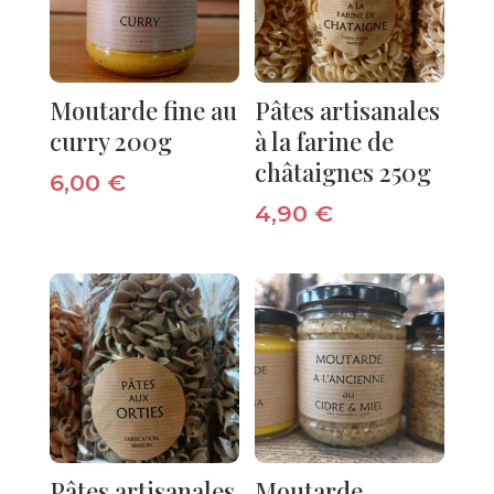
Moutarde fine au
Pâtes artisanales
curry 200g
à la farine de
châtaignes 250g
6,00
€
4,90
€
Pâtes artisanales
Moutarde