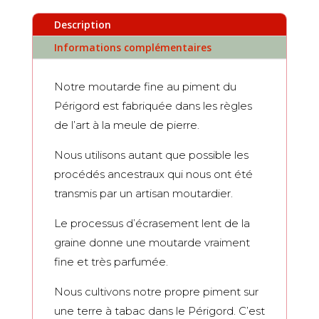
fine
Description
au
piment
Informations complémentaires
du
Périgord
Notre moutarde fine au piment du
200g
Périgord est fabriquée dans les règles
de l’art à la meule de pierre.
Nous utilisons autant que possible les
procédés ancestraux qui nous ont été
transmis par un artisan moutardier.
Le processus d’écrasement lent de la
graine donne une moutarde vraiment
fine et très parfumée.
Nous cultivons notre propre piment sur
une terre à tabac dans le Périgord. C’est