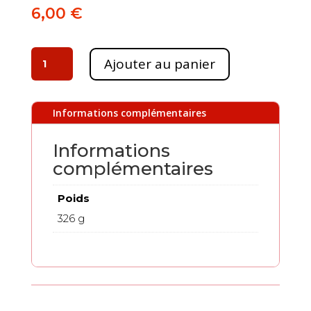
6,00
€
quantité
Ajouter au panier
de
Moutarde
fine
Informations complémentaires
gingembre
200g
Informations
complémentaires
Poids
326 g