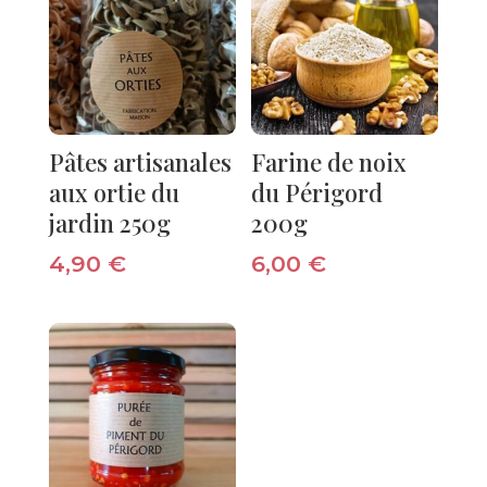
Pâtes artisanales
Farine de noix
aux ortie du
du Périgord
jardin 250g
200g
4,90
€
6,00
€