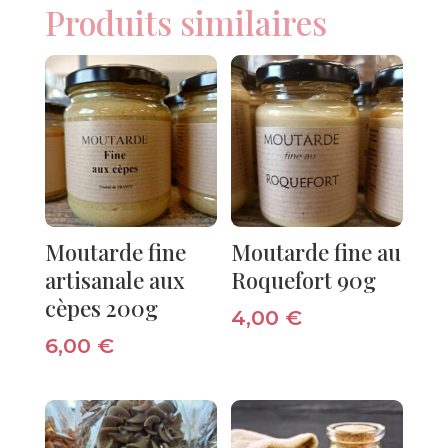
Produits similaires
Moutarde fine
Moutarde fine au
artisanale aux
Roquefort 90g
cèpes 200g
4,00
€
6,00
€